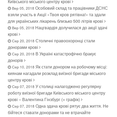
Київського міського центру крові
Особовий склад та працівники ДСНС
Вер 05, 2018
взяли участь в Акції «Твоя кров рятівна!» та здали
для українських лікарень близько 500 літрів крові
Нацгвардія долучилася до акції здачі
Вер 05, 2018
крові
Столичні правоохоронці стали
Сер 20, 2018
донорами крові
В Україні катастрофічно бракує
Сер 20, 2018
донорів
Як стати донором на робочому місці:
Сер 10, 2018
киянам нагадали розклад виїзної бригади міського
центру крові
У столиці налагоджено регулярну
Сер 07, 2018
роботу виїзної бригади Київського міського центру
крові – Валентина Гінзбург (+ графік)
Одна здача крові рятує два життя. Не
Сер 07, 2018
бійтеся ставати донорами та не втрачайте