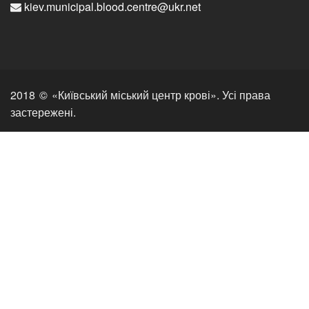
kiev.municipal.blood.centre@ukr.net
2018
©
«Київський міський центр крові». Усі права
застережені.