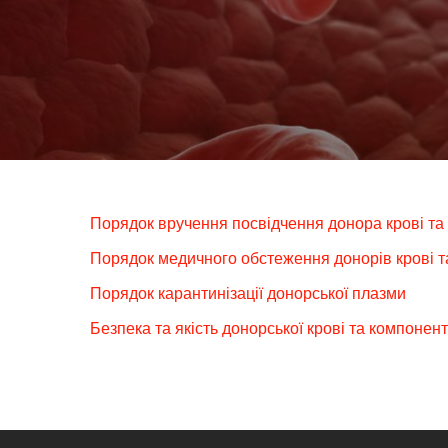
Порядок вручення посвідчення донора крові та 
Порядок медичного обстеження донорів крові т
Порядок карантинізації донорської плазми
Безпека та якість донорської крові та компонент