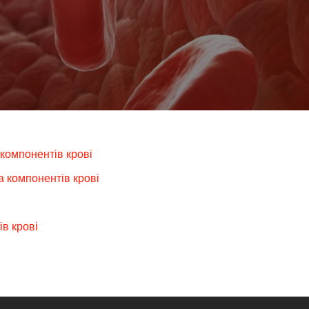
компонентів крові
а компонентів крові
ів крові